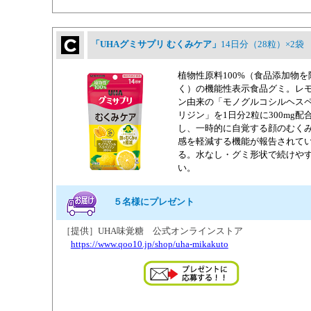
「UHAグミサプリ むくみケア」
14日分（28粒）×2袋
植物性原料100%（食品添加物を
く）の機能性表示食品グミ。レ
ン由来の「モノグルコシルヘス
リジン」を1日分2粒に300mg配
し、一時的に自覚する顔のむく
感を軽減する機能が報告されて
る。水なし・グミ形状で続けや
い。
５名様にプレゼント
［提供］UHA味覚糖 公式オンラインストア
https://www.qoo10.jp/shop/uha-mikakuto